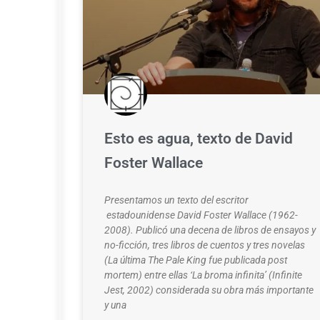
es
increíble
de
Pablo
Robles
Gastélum
(Culiacán,
1992).
Ronaldo
Esto es agua, texto de David
González
Valdés.
Foster Wallace
Ensayista,
sociólogo
Presentamos un texto del escritor
e
estadounidense David Foster Wallace (1962-
historiador.
2008). Publicó una decena de libros de ensayos y
Sus
no-ficción, tres libros de cuentos y tres novelas
últimos
(La última The Pale King fue publicada post
dos
mortem) entre ellas ‘La broma infinita’ (Infinite
libros
Jest, 2002) considerada su obra más importante
publicados
y una
son