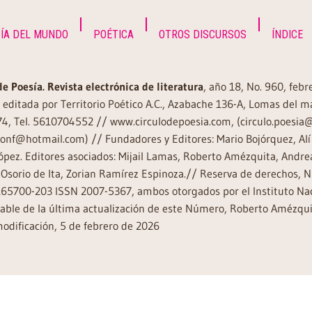
ÍA DEL MUNDO
POÉTICA
OTROS DISCURSOS
ÍNDICE
de Poesía. Revista electrónica de literatura
, año 18, No. 960, feb
editada por Territorio Poético A.C., Azabache 136-A, Lomas del m
74, Tel. 5610704552 // www.circulodepoesia.com, (circulo.poesi
ronf@hotmail.com) // Fundadores y Editores: Mario Bojórquez, Alí 
ópez. Editores asociados: Mijail Lamas, Roberto Amézquita, And
Osorio de Ita, Zorian Ramírez Espinoza.// Reserva de derechos, 
65700-203 ISSN 2007-5367, ambos otorgados por el Instituto Nac
ble de la última actualización de este Número, Roberto Amézquit
odificación, 5 de febrero de 2026