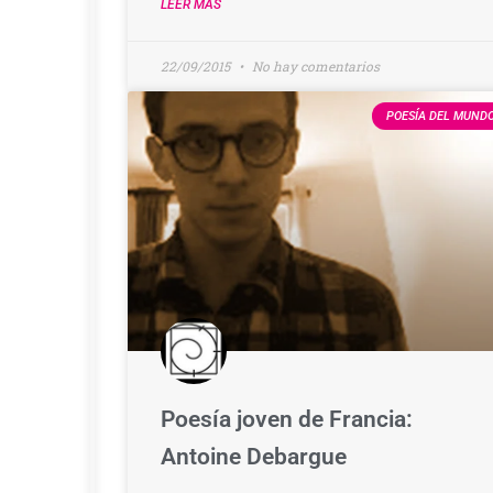
LEER MÁS
22/09/2015
No hay comentarios
POESÍA DEL MUND
Poesía joven de Francia:
Antoine Debargue