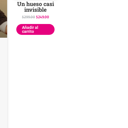
Un hueso casi
invisible
$
299.00
$
249.00
Añadir al
carrito