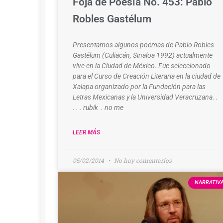
Foja de Poesía No. 453: Pablo
de
Robles Gastélum
Pablo
Robles
Presentamos algunos poemas de Pablo Robles
Gastélum
Gastélum (Culiacán, Sinaloa 1992) actualmente
vive en la Ciudad de México. Fue seleccionado
para el Curso de Creación Literaria en la ciudad de
Presentamos
Xalapa organizado por la Fundación para las
un
Letras Mexicanas y la Universidad Veracruzana. .
comentario
. . . rubik . no me
de
Ronaldo
LEER MÁS
González
Valdés
(Culiacán,
05/02/2014
No hay comentarios
1960)
sobre
NARRATIV
el
libro
Casi
todo