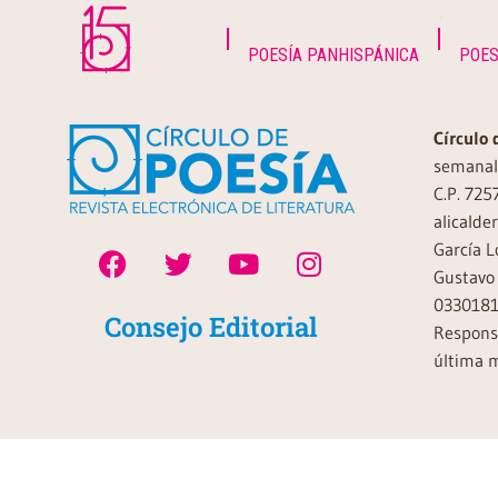
POESÍA PANHISPÁNICA
POES
Círculo 
semanal 
C.P. 725
alicalde
García L
Gustavo 
0330181
Consejo Editorial
Responsa
última m