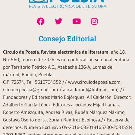
Consejo Editorial
Círculo de Poesía. Revista electrónica de literatura
, año 18,
No. 960, febrero de 2026 es una publicación semanal editada
por Territorio Poético A.C., Azabache 136-A, Lomas del
mármol, Puebla, Puebla,
C.P. 72574, Tel. 5610704552 // www.circulodepoesia.com,
(circulo.poesia@gmail.com / alicalderonf@hotmail.com) //
Fundadores y Editores: Mario Bojórquez, Alí Calderón. Director:
Adalberto García López. Editores asociados: Mijail Lamas,
Roberto Amézquita, Andrea Rivas, Rubén Márquez Máximo,
Gustavo Osorio de Ita, Zorian Ramírez Espinoza.// Reserva de
derechos, Número Exclusivo 04-2016-033018165700-203 ISSN
2007-5367, ambos otorgados por el Instituto Nacional de