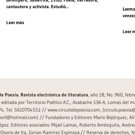
cantautora y activista. Estudió…
Leemos
venezo
Leer más
Leer 
de Poesía. Revista electrónica de literatura
, año 18, No. 960, feb
editada por Territorio Poético A.C., Azabache 136-A, Lomas del m
74, Tel. 5610704552 // www.circulodepoesia.com, (circulo.poesi
ronf@hotmail.com) // Fundadores y Editores: Mario Bojórquez, Alí 
ópez. Editores asociados: Mijail Lamas, Roberto Amézquita, And
Osorio de Ita, Zorian Ramírez Espinoza.// Reserva de derechos, 