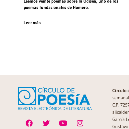
Leemos veinte poemas sobre la Odisea, uno de los
poemas fundacionales de Homero.
Leer más
Círculo 
semanal 
C.P. 725
alicalde
García L
Gustavo 