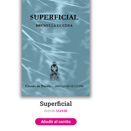
Superficial
$
199.00
$
149.00
Añadir al carrito