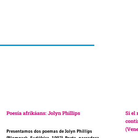
Poesía afrikáans: Jolyn Phillips
Si el
conti
(Vene
Presentamos dos poemas de Jolyn Phillips
(Blompark, Sudáfrica, 1992). Poeta, narradora,