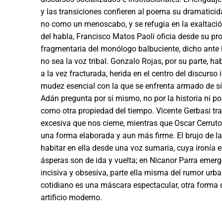
y las transiciones confieren al poema su dramaticid
no como un menoscabo, y se refugia en la exaltació
del habla, Francisco Matos Paoli oficia desde su pro
fragmentaria del monólogo balbuciente, dicho ante l
no sea la voz tribal. Gonzalo Rojas, por su parte,
a la vez fracturada, herida en el centro del discurso
mudez esencial con la que se enfrenta armado de sí
Adán pregunta por sí mismo, no por la histo­ria ni p
como otra propiedad del tiempo. Vicen­te Gerbasi tra
excesiva que nos cierne, mientras que Oscar Cerrut
una forma elaborada y aun más firme. El brujo de la 
habitar en ella desde una voz sumaria, cuya ironía e
ásperas son de ida y vuelta; en Nicanor Parra emerg
incisiva y obsesiva, parte ella misma del rumor ur
cotidiano es una máscara espectacular, otra forma del
artificio moderno.