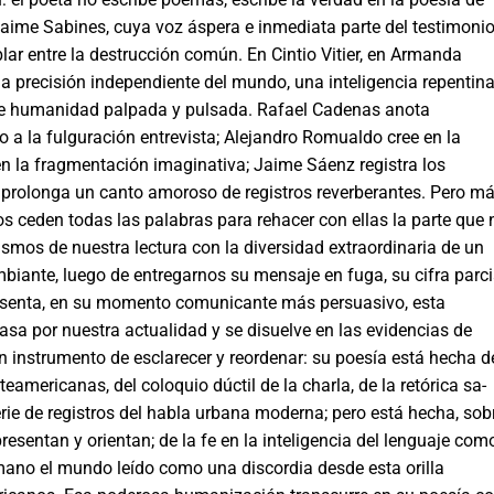
ime Sabines, cuya voz áspera e inme­diata parte del testimonio
ablar entre la destrucción común. En Cintio Vitier, en Armanda
a precisión independiente del mundo, una inteligencia repentina
 de humanidad palpada y pulsada. Rafael Cadenas anota
o a la fulguración entrevis­ta; Alejandro Romualdo cree en la
n la fragmentación imagi­nativa; Jaime Sáenz registra los
prolonga un canto amoroso de registros reverberantes. Pero m
os ceden todas las palabras para rehacer con ellas la parte que 
smos de nuestra lectu­ra con la diversidad extraordinaria de un
biante, luego de entregarnos su mensaje en fuga, su cifra parci
presenta, en su momento comunicante más persuasivo, esta
asa por nues­tra actualidad y se disuelve en las evidencias de
un instrumento de esclarecer y reordenar: su poesía está hecha d
teamericanas, del coloquio dúctil de la charla, de la retórica sa­
 serie de registros del habla urbana moderna; pero está hecha, sob
resentan y orientan; de la fe en la inteligencia del len­guaje como
no el mundo leído como una discordia desde esta orilla