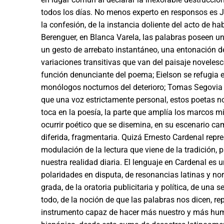
todos los días. No menos experto en responsos es Ja
la confesión, de la instan­cia doliente del acto de h
Berenguer, en Blanca Varela, las palabras poseen un
un gesto de arre­bato instantáneo, una entonación
variaciones transitivas que van del paisaje novelesc
función denunciante del poema; Eielson se refugia e
monólogos nocturnos del deterioro; Tomas Segovia 
que una voz estricta­mente personal, estos poetas n
toca en la poesía, la parte que amplía los marcos mi
ocurrir poético que se disemina, en su escenario cam
diferi­da, fragmentaria. Quizá Ernesto Cardenal re
modulación de la lectura que viene de la tradición, p
nuestra realidad diaria. El lenguaje en Cardenal es 
pola­ridades en disputa, de resonancias latinas y nor
grada, de la oratoria publicitaria y política, de una
todo, de la noción de que las palabras nos dicen, rep
instrumento capaz de hacer más nuestro y más huma