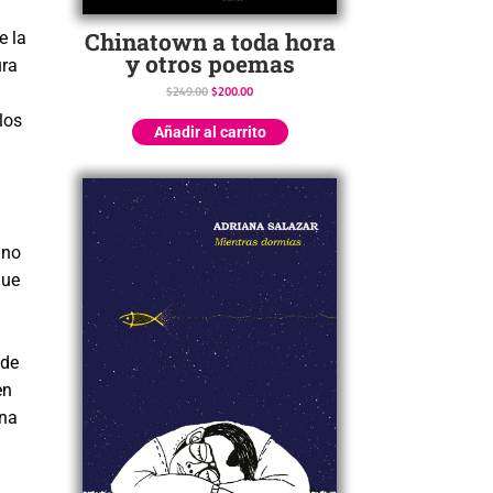
Chinatown a toda hora
e la
y otros poemas
ura
$
249.00
$
200.00
los
Añadir al carrito
 no
que
 de
en
una