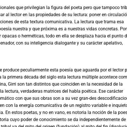
o­nales que privilegian la figura del poeta pero que tampo­co tri
r al lector en las propiedades de su lectura: po­ner en circulació
ciones de esta textura comunicativa. La lectura que trama esa
poesía nuestra y que próxima es a nuestras vidas concretas. Po
 opacas o herméticas, todo en ella se desplaza hacia el punto 
enador, con su inteligen­cia dialogante y su carácter apelativo,
e produce peculiarmente esta poesía que aguarda por el lec­tor 
a la primera década del siglo esta lectura múltiple acontece co
na, Girri son tan distintos que coinciden en la necesidad de la
la lectura, verdaderas matrices del habla poética. Ese carácter
temático con que sus obras son a su vez gran-des descodificaci
n con la energía comunicativa de un registro variable e inquiet
ia. En estos poetas, y no en vano, es notoria la noción de la poe
ratoria cuyo poder de cono­cimiento se da independientemente de 
tribal va del mi­to del origen (fundación) al mito del fin (disoluci