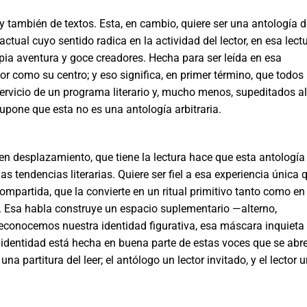
y también de textos. Esta, en cambio, quiere ser una antología d
tual cuyo sentido radica en la actividad del lector, en esa lect
pia aventura y goce creadores. Hecha para ser leída en esa
or como su centro; y eso significa, en primer término, que todos 
l servicio de un programa literario y, mu­cho menos, supeditados al
upone que esta no es una antología arbitraria.
 en desplazamiento, que tiene la lectura hace que esta anto­logía
 las tendencias literarias. Quiere ser fiel a esa experiencia única 
compartida, que la convierte en un ritual primitivo tanto como en
s. Esa habla construye un espacio suplementa­rio —alterno,
econocemos nuestra identidad figurativa, esa más­cara inquieta
 identidad está hecha en buena parte de es­tas voces que se abr
una partitura del leer; el antólogo un lector invitado, y el lector 