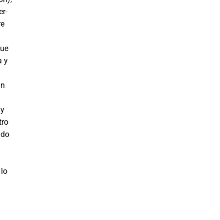
er­
re
que
a y
in
 y
tro
ndo
 lo