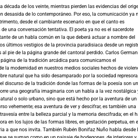
 década de los veinte, mientras pierden las evidencias del orig
n desasida de lo contemporáneo. Por eso, la comunicación ya 
etrimento, desde el cambiante escenario en que el canto es
 de una conversación tentativa. El poeta ya no es el sacerdote
bitante de un habla común en la que deberá actuar a nombre del
s últimos vestigios de la provincia paradisiaca desde un regist
s al pie de la página grande del cantoral perdido. Carlos German
sa página de la tradición arcádica para comunicarnos el
e la modernidad en nuestros medios socia­les hechos de violenc
mbre natural que ha sido desampa­rado por la sociedad represora
el discurso de la tradición donde las formas de la poesía son u
orre una geografía ima­ginaria con un habla a la vez nostálgica 
o natural o solo urbano, sino que está hecho por la aventura de un
so vehemente; esa aventura de ver y descifrar, es también una
travesía entre la belleza parcial y la memoria descifrada; en el h
a en los lujos de las formas libres, en gestación perpetua, en 
ria a que nos invita. También Rubén Bonifaz Nuño ha­bla desde 
 que se suman como en un paisaje de bodegones, de interiores y