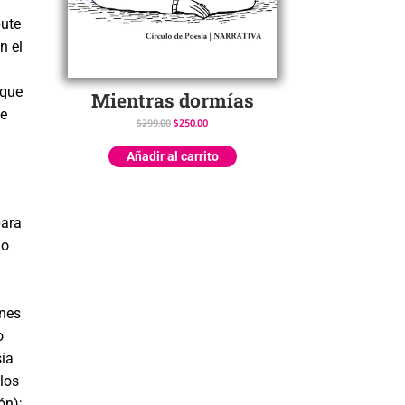
bute
n el
rque
Mientras dormías
de
$
299.00
$
250.00
Añadir al carrito
para
mo
ones
o
sía
los
ón);