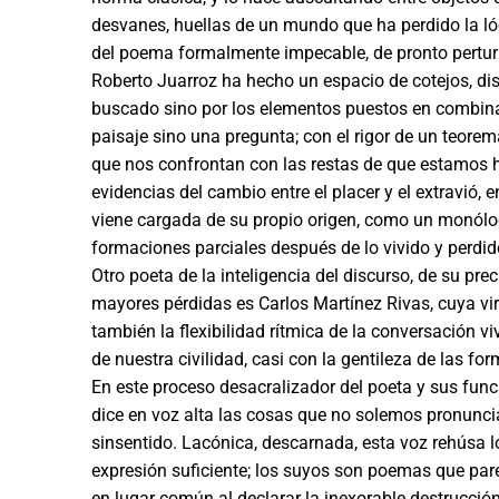
desvanes, huellas de un mundo que ha per­dido la ló
del poema formalmente impecable, de pronto perturb
Roberto Juarroz ha hecho un es­pacio de cotejos, di
buscado sino por los elemen­tos puestos en combin
paisaje sino una pregunta; con el rigor de un teor
que nos confrontan con las restas de que estamos 
evidencias del cambio entre el placer y el extravió, 
viene cargada de su pro­pio origen, como un monólog
formaciones parciales después de lo vivido y perdido
Otro poeta de la inteli­gencia del discurso, de su pr
mayores pérdidas es Carlos Martínez Rivas, cuya virt
también la flexibi­lidad rítmica de la conversación 
de nues­tra civilidad, casi con la gentileza de las f
En este proceso desacralizador del poeta y sus funcio
dice en voz alta las cosas que no solemos pronuncia
sinsentido. Lacónica, descarnada, esta voz re­húsa 
expresión suficiente; los suyos son poe­mas que pa
en lugar común al declarar la inexo­rable destrucció