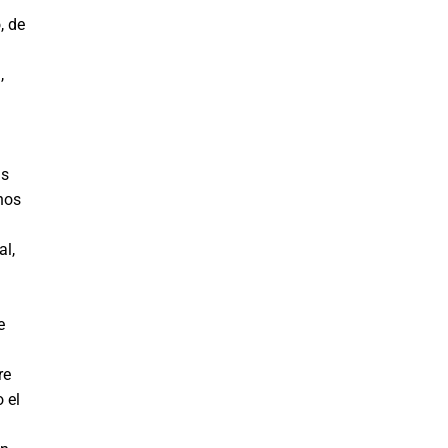
, de
,
ás
nos
al,
e
re
 el