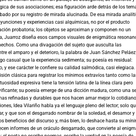
gica de sus asociaciones; esa figuración arde detrás de los tem
ado por su registro de mirada alucinada. De esa mirada analít
syunciones y experiencias casi alquímicas, no por el producto
ación probatoria; los objetos se aproximan y componen no un
ema, Juarroz diseña esos campos visuales de enigmática resonan
hechos. Como una divagación del sujeto que ausculta las
entre el amparo y el deterioro, la palabra de Juan Sánchez Peláez
o casual que la experiencia sedimenta; su poesía es residual:
, y ese carácter le confiere su calidad salmódica, casi elegiaca.
ecisión clásica para registrar los mínimos extravíos tanto como la
uosidad expresiva tiene la tensión latina de la línea clara pero
vivificante; su poesía emerge de una dicción madura, como una se
ormas refina­das y durables que nos hacen amar mejor lo cotidiano
nes, Idea Vilariño habla ya el lenguaje pleno del lector; solo q
r, y que son el desgarrado nombrar de la soledad, el desa­mor y 
los beneficios del discurso y, más bien, lo deshace hasta su mín
recen informes de un oráculo desgarrado, que convierte al enigm
n: el poeta no escribe poemas, escribe la verdad en la poesía de