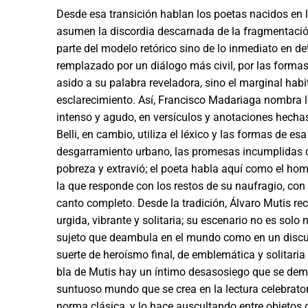
Desde esa transición hablan los poetas nacidos en la
asumen la discordia descarnada de la fragmentació
parte del modelo retórico sino de lo inme­diato en d
remplazado por un diálogo más civil, por las formas
asido a su palabra reveladora, sino el margi­nal ha
esclarecimiento. Así, Francisco Madariaga nombra lo
intenso y agudo, en versículos y anota­ciones hecha
Belli, en cambio, utiliza el léxico y las formas de e
desgarramiento urbano, las promesas incumplidas d
pobreza y extravió; el poeta ha­bla aquí como el ho
la que responde con los restos de su naufragio, con 
canto completo. Desde la tradición, Álvaro Mutis rec
urgida, vibran­te y solitaria; su escenario no es sol
sujeto que deambula en el mundo como en un discur
suerte de heroísmo final, de emblemática y solitaria 
bla de Mutis hay un íntimo desasosiego que se demor
suntuoso mundo que se crea en la lectura celebra­to
norma clásica, y lo hace auscultando entre objetos