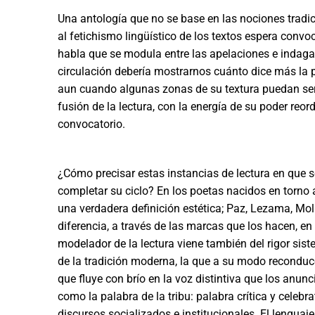
Una antología que no se base en las nociones tradici
al fetichismo lingüístico de los textos espera convoca
habla que se modula entre las ape­laciones e indaga
circulación debería mostrarnos cuánto dice más la 
aun cuando algunas zo­nas de su textura puedan ser
fusión de la lectura, con la energía de su poder reord
convocatorio.
¿Cómo precisar estas instancias de lectura en que s
completar su ciclo? En los poetas nacidos en torno 
una verdadera definición estética; Paz, Le­zama, Moli
diferencia, a través de las marcas que los hacen, en 
modelador de la lectura viene también del rigor sis
de la tradición moderna, la que a su modo reconduce
que fluye con brío en la voz distintiva que los anunc
como la palabra de la tribu: palabra crítica y celeb
discursos so­cializados e institucionales. El lenguaje 