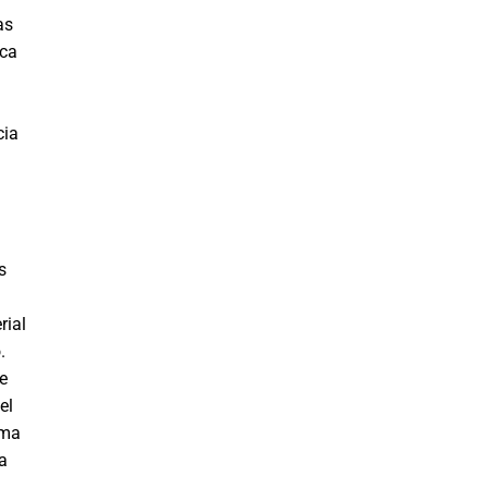
as
ica
cia
s
rial
.
ue
el
ima
a