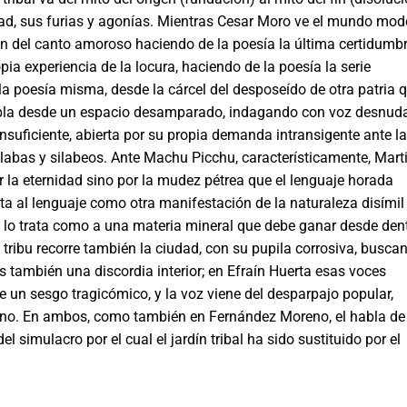
ad, sus fu­rias y agonías. Mientras Cesar Moro ve el mundo mod
n del canto amoroso haciendo de la poesía la última certidum­b
pia experiencia de la locura, haciendo de la poesía la serie
a poesía misma, desde la cárcel del desposeído de otra patria 
 habla desde un espacio desamparado, indagando con voz des­nud
 insuficiente, abierta por su propia demanda intransigente ante la
labas y silabeos. Ante Machu Picchu, característicamente, Mart
or la eternidad sino por la mudez pétrea que el lenguaje horada
ta al lenguaje como otra manifestación de la naturaleza disímil
o lo trata como a una materia mineral que debe ganar desde den
tribu recorre también la ciu­dad, con su pupila corrosiva, busca
s también una dis­cordia interior; en Efraín Huerta esas voces
e un sesgo tragicómico, y la voz viene del desparpajo popular,
bano. En am­bos, como también en Fernández Moreno, el habla de
 simulacro por el cual el jardín tribal ha sido sustituido por el