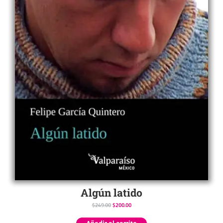
Algún latido
$
249.00
$
200.00