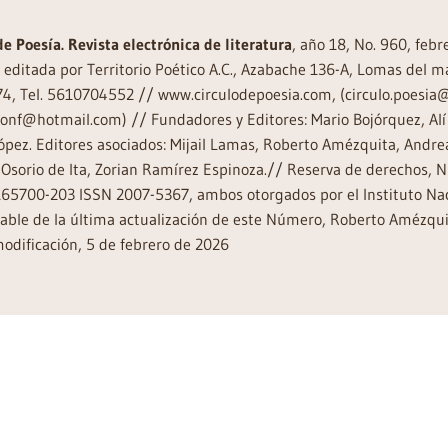
de Poesía. Revista electrónica de literatura
, año 18, No. 960, feb
editada por Territorio Poético A.C., Azabache 136-A, Lomas del m
74, Tel. 5610704552 // www.circulodepoesia.com, (circulo.poesi
ronf@hotmail.com) // Fundadores y Editores: Mario Bojórquez, Alí 
ópez. Editores asociados: Mijail Lamas, Roberto Amézquita, And
Osorio de Ita, Zorian Ramírez Espinoza.// Reserva de derechos, 
65700-203 ISSN 2007-5367, ambos otorgados por el Instituto Nac
ble de la última actualización de este Número, Roberto Amézquit
odificación, 5 de febrero de 2026