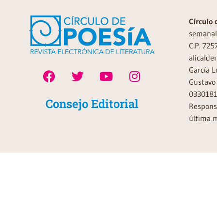
Círculo 
semanal 
C.P. 725
alicalde
García L
Gustavo 
0330181
Consejo Editorial
Responsa
última m