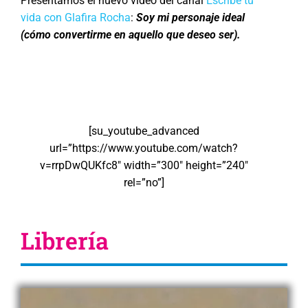
Presentamos el nuevo video del canal
Escribe tu
vida con Glafira Rocha
:
Soy mi personaje ideal
(cómo convertirme en aquello que deseo ser).
[su_youtube_advanced
url=”https://www.youtube.com/watch?
v=rrpDwQUKfc8″ width=”300″ height=”240″
rel=”no”]
Librería