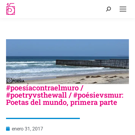
#poesíacontraelmuro /
#poetryvsthewall / #poésievsmur:
Poetas del mundo, primera parte
enero 31, 2017