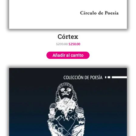
Córtex
$
299.00
$
250.00
Añadir al carrito