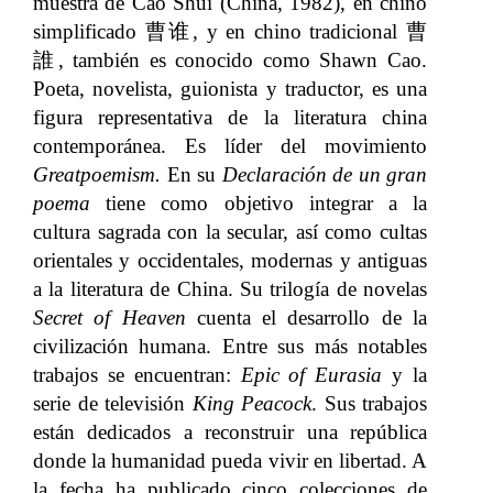
muestra de Cao Shui (China, 1982), en chino
simplificado 曹谁, y en chino tradicional 曹
誰, también es conocido como Shawn Cao.
Poeta, novelista, guionista y traductor, es una
figura representativa de la literatura china
contemporánea. Es líder del movimiento
Greatpoemism.
En su
Declaración de un gran
poema
tiene como objetivo integrar a la
cultura sagrada con la secular, así como cultas
orientales y occidentales, modernas y antiguas
a la literatura de China. Su trilogía de novelas
Secret of Heaven
cuenta el desarrollo de la
civilización humana. Entre sus más notables
trabajos se encuentran:
Epic of Eurasia
y la
serie de televisión
King Peacock
. Sus trabajos
están dedicados a reconstruir una república
donde la humanidad pueda vivir en libertad. A
la fecha ha publicado cinco colecciones de