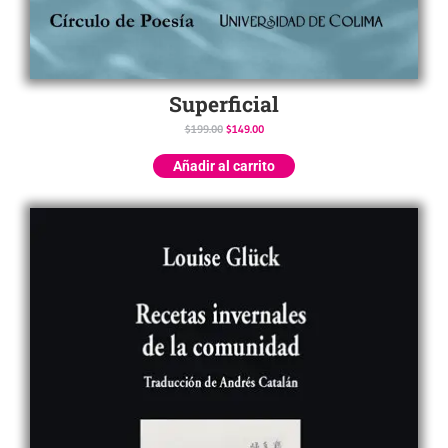
Superficial
$
199.00
$
149.00
Añadir al carrito