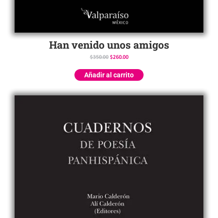
Han venido unos amigos
$
350.00
$
260.00
Añadir al carrito