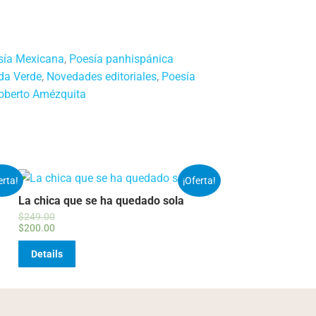
sía Mexicana
,
Poesía panhispánica
da Verde
,
Novedades editoriales
,
Poesía
oberto Amézquita
erta!
¡Oferta!
La chica que se ha quedado sola
$
249.00
$
200.00
Details