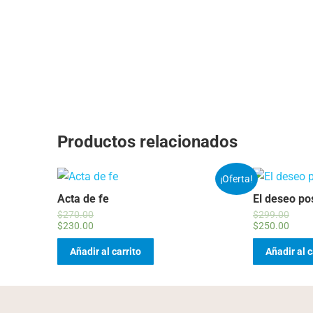
Productos relacionados
¡Oferta!
Acta de fe
El deseo po
$
270.00
$
299.00
$
230.00
$
250.00
Añadir al carrito
Añadir al c