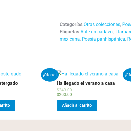
Categorías
Otras colecciones
,
Poe
Etiquetas
Ante un cadáver
,
Llamar
mexicana
,
Poesía panhispánica
,
R
¡Oferta!
¡Of
stergado
Ha llegado el verano a casa
$
249.00
$
200.00
arrito
Añadir al carrito