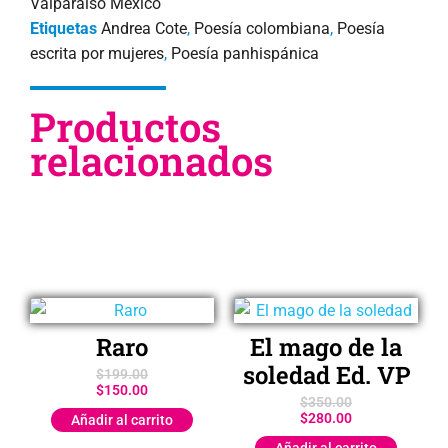
Valparaiso México
Etiquetas
Andrea Cote
,
Poesía colombiana
,
Poesía
escrita por mujeres
,
Poesía panhispánica
Productos
relacionados
Raro
El mago de la
soledad Ed. VP
$
199.00
$
150.00
$
350.00
$
280.00
Añadir al carrito