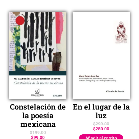
Constelación de
En el lugar de la
la poesía
luz
mexicana
$
299.00
$
250.00
$
199.00
$
99.00
Añadir al carrito