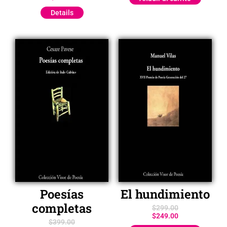
Details
Poesías
El hundimiento
completas
$
299.00
$
249.00
$
399.00