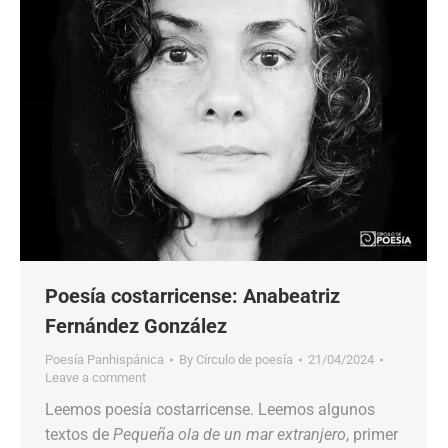
Poesía costarricense: Anabeatriz
Fernández González
Poesía Panhispánica
By
Círculo de poesía
21/04/2024
Leave a comment
Leemos poesía costarricense. Leemos algunos
textos de
Pequeña ola de un mar extranjero
, primer