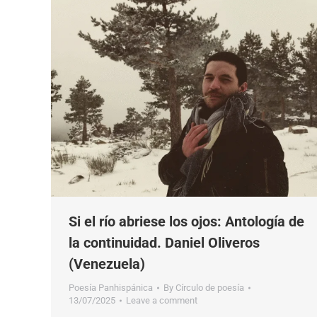
Si el río abriese los ojos: Antología de
la continuidad. Daniel Oliveros
(Venezuela)
Poesía Panhispánica
By
Círculo de poesía
13/07/2025
Leave a comment