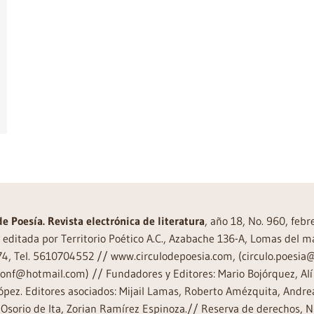
de Poesía. Revista electrónica de literatura
, año 18, No. 960, feb
editada por Territorio Poético A.C., Azabache 136-A, Lomas del m
74, Tel. 5610704552 // www.circulodepoesia.com, (circulo.poesi
ronf@hotmail.com) // Fundadores y Editores: Mario Bojórquez, Alí 
ópez. Editores asociados: Mijail Lamas, Roberto Amézquita, And
Osorio de Ita, Zorian Ramírez Espinoza.// Reserva de derechos, 