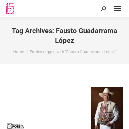
Tag Archives:
Fausto Guadarrama
López
You are here:
Home
Entries tagged with "Fausto Guadarrama López"