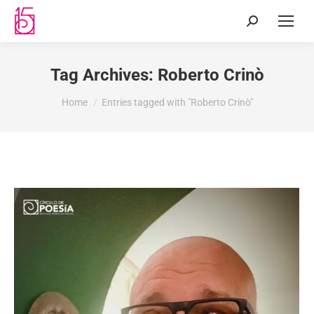
Tag Archives:
Roberto Crinò
You are here:
Home
Entries tagged with "Roberto Crinò"