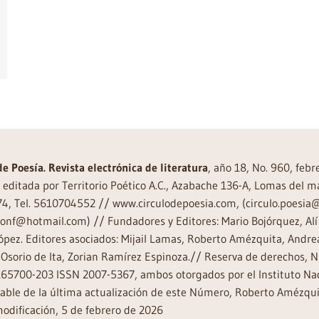
de Poesía. Revista electrónica de literatura
, año 18, No. 960, feb
editada por Territorio Poético A.C., Azabache 136-A, Lomas del m
74, Tel. 5610704552 // www.circulodepoesia.com, (circulo.poesi
ronf@hotmail.com) // Fundadores y Editores: Mario Bojórquez, Alí 
ópez. Editores asociados: Mijail Lamas, Roberto Amézquita, And
Osorio de Ita, Zorian Ramírez Espinoza.// Reserva de derechos, 
65700-203 ISSN 2007-5367, ambos otorgados por el Instituto Nac
ble de la última actualización de este Número, Roberto Amézquit
odificación, 5 de febrero de 2026