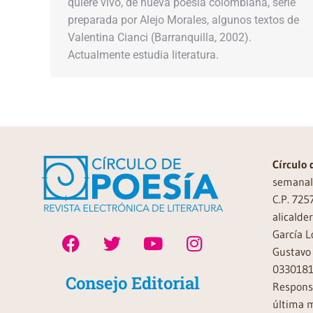
quiere vivo, de nueva poesía colombiana, serie
preparada por Alejo Morales, algunos textos de
Valentina Cianci (Barranquilla, 2002).
Actualmente estudia literatura.
Círculo 
semanal 
C.P. 725
alicalde
García L
Gustavo 
0330181
Consejo Editorial
Responsa
última m