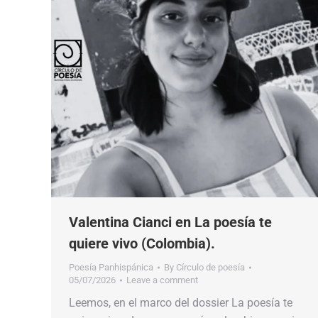
Valentina Cianci en La poesía te
quiere vivo (Colombia).
Poesía Panhispánica
By
Círculo de poesía
05/07/2026
Leave a comment
Leemos, en el marco del dossier La poesía te