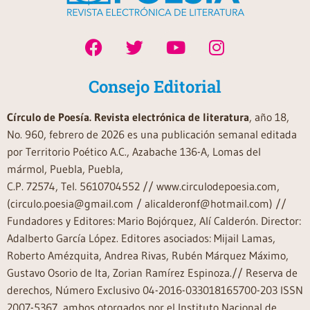
Consejo Editorial
Círculo de Poesía. Revista electrónica de literatura
, año 18,
No. 960, febrero de 2026 es una publicación semanal editada
por Territorio Poético A.C., Azabache 136-A, Lomas del
mármol, Puebla, Puebla,
C.P. 72574, Tel. 5610704552 // www.circulodepoesia.com,
(circulo.poesia@gmail.com / alicalderonf@hotmail.com) //
Fundadores y Editores: Mario Bojórquez, Alí Calderón. Director:
Adalberto García López. Editores asociados: Mijail Lamas,
Roberto Amézquita, Andrea Rivas, Rubén Márquez Máximo,
Gustavo Osorio de Ita, Zorian Ramírez Espinoza.// Reserva de
derechos, Número Exclusivo 04-2016-033018165700-203 ISSN
2007-5367, ambos otorgados por el Instituto Nacional de