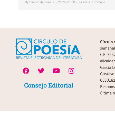
By
Círculo de poesía
21/08/2008
Leave a comment
Círculo 
semanal 
C.P. 725
alicalde
García L
Gustavo 
0330181
Consejo Editorial
Responsa
última m