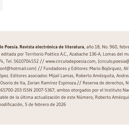
de Poesía. Revista electrónica de literatura
, año 18, No. 960, feb
editada por Territorio Poético A.C., Azabache 136-A, Lomas del m
74, Tel. 5610704552 // www.circulodepoesia.com, (circulo.poesi
ronf@hotmail.com) // Fundadores y Editores: Mario Bojórquez, Alí 
ópez. Editores asociados: Mijail Lamas, Roberto Amézquita, And
Osorio de Ita, Zorian Ramírez Espinoza.// Reserva de derechos, 
65700-203 ISSN 2007-5367, ambos otorgados por el Instituto Nac
ble de la última actualización de este Número, Roberto Amézquit
odificación, 5 de febrero de 2026