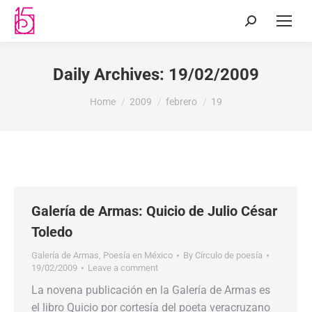
Daily Archives:
19/02/2009
You are here:
Home
2009
febrero
19
Galería de Armas: Quicio de Julio César
Toledo
Galería de Armas
,
Poesía en México
By
Círculo de poesía
19/02/2009
Leave a comment
La novena publicación en la Galería de Armas es
el libro Quicio por cortesía del poeta veracruzano