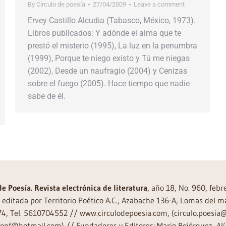
By
Círculo de poesía
27/04/2009
Leave a comment
Ervey Castillo Alcudia (Tabasco, México, 1973).
Libros publicados: Y adónde el alma que te
prestó el misterio (1995), La luz en la penumbra
(1999), Porque te niego existo y Tú me niegas
(2002), Desde un naufragio (2004) y Cenizas
sobre el fuego (2005). Hace tiempo que nadie
sabe de él.
de Poesía. Revista electrónica de literatura
, año 18, No. 960, feb
editada por Territorio Poético A.C., Azabache 136-A, Lomas del m
74, Tel. 5610704552 // www.circulodepoesia.com, (circulo.poesi
ronf@hotmail.com) // Fundadores y Editores: Mario Bojórquez, Alí 