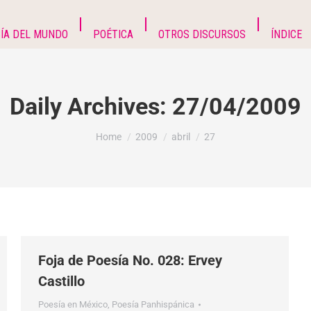
ÍA DEL MUNDO
POÉTICA
OTROS DISCURSOS
ÍNDICE
Daily Archives:
27/04/2009
You are here:
Home
2009
abril
27
Foja de Poesía No. 028: Ervey
Castillo
Poesía en México
,
Poesía Panhispánica