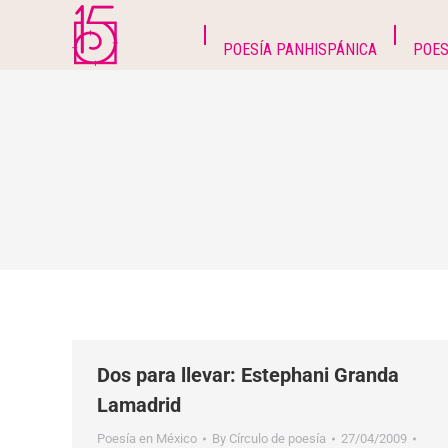
POESÍA PANHISPÁNICA
POES
Dos para llevar: Estephani Granda
Lamadrid
Poesía en México
By
Círculo de poesía
27/04/2009