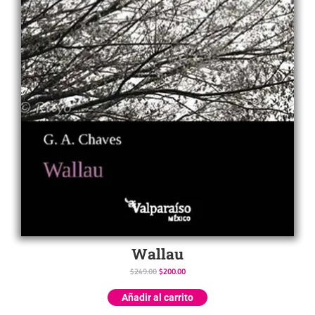
Wallau
$
249.00
$
200.00
Añadir al carrito