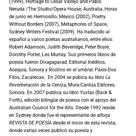
(1999), Homage to César Vallejo and Pablo
Neruda /The Studio/Opera House, Australia, Horas
de junio en Hermosillo, México (2002), Poetry
Without Borders (2007), Metaphores of Space,
Sydney Writers Festival (2009). Ha traducido al
español a varios poetas australianos, entre ellos:
Robert Adamson, Judith Beveridge, Peter Boyle,
Dorothy Porter, Les Murray. Sus primeros libros de
poesía fueron
Divagagavad,
Editorial Inéditos,
Acequia, Sonora y
Rostros en el umbral
, Paxis-Dos
Filos, Zacatecas. En 2004 se pubica su libro
La
Reverberación de la Ceniza
, Mora-Cantúa Editores,
Sonora. En 2007 publica su libro
Yuxtas
(Back &
Forth), edición bilingüe de poesía con el apoyo del
Australian Council for the Arts. Desde 1992 reside
en Sydney donde fue el representante de
alforja
REVISTA DE POESÍA
desde el inicio de esta revista,
donde varias veces publicó su poesía y