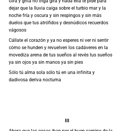
Gira y grita no triga gira y nada ella te pide para
dejar que la lluvia caiga sobre el turbio mar y la
noche fría y oscura y sin respingos y sin más
duelos que tus atrófidos y desnúdicos recuerdos
vágosos
Cállate el corazón y ya no esperes ni ver ni sentir
cómo se hunden y revuelven los cadáveres en la
movediza arena de tus sueños al revés tus sueños
ya sin ojos ya sin manos ya sin pies
Sólo tú alma sola sólo tú en una infínita y
dadivosa deriva nocturna
III
Ahora que las cosas iban por el buen camino de la