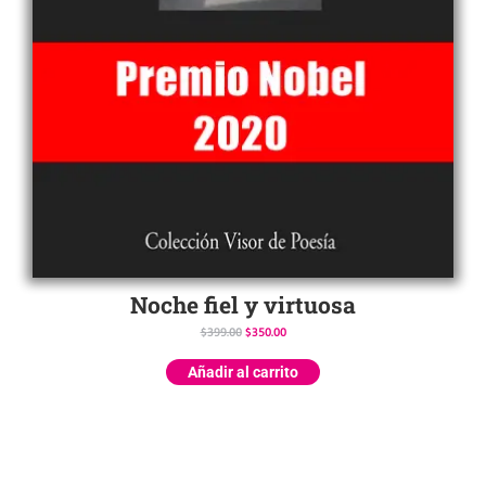
Noche fiel y virtuosa
$
399.00
$
350.00
Añadir al carrito