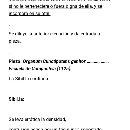
si no le perteneciere o fuera digna de ella, y se
incorpora en su atril.
Se diluye la anterior ejecución y da entrada a
pieza.
Pieza:
Organum Cunctipotens genitor
………………
.
Escuela de Compostela (1125).
La Sibil.la continúa:
Sibil.la:
Se leva errática la densidad,
confusión herida por un frío nunca soportado: