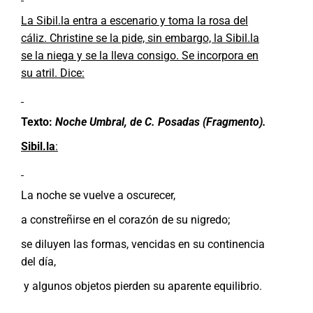
La Sibil.la entra a escenario y toma la rosa del
cáliz. Christine se la pide, sin embargo, la Sibil.la
se la niega y se la lleva consigo. Se incorpora en
su atril. Dice:
Texto:
Noche Umbral, de C. Posadas (Fragmento).
Sibil.la
:
La noche se vuelve a oscurecer,
a constreñirse en el corazón de su nigredo;
se diluyen las formas, vencidas en su continencia
del día,
y algunos objetos pierden su aparente equilibrio.