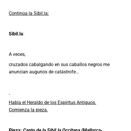
Continúa la Sibil.la:
Sibil.la
:
A veces,
cruzados cabalgando en sus caballos negros me
anuncian augurios de catástrofe…
Habla el Heraldo de los Espíritus Antiguos.
Comienza la pieza.
Pieza:
Canto de la Sibil.la Occitana (Mallorca-