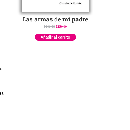
Las armas de mi padre
$
299.00
$
250.00
Añadir al carrito
s:
as