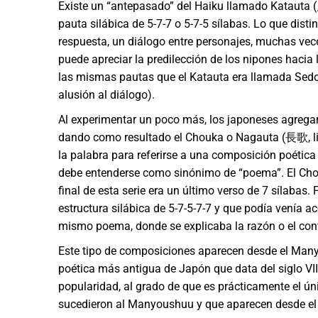
Existe un “antepasado” del Haiku llamado Katauta (
pauta silábica de 5-7-7 o 5-7-5 sílabas. Lo que dis
respuesta, un diálogo entre personajes, muchas veces
puede apreciar la predilección de los nipones hacia
las mismas pautas que el Katauta era llamada Sed
alusión al diálogo).
Al experimentar un poco más, los japoneses agregaro
dando como resultado el Chouka o Nagauta (長歌, lit
la palabra para referirse a una composición poética 
debe entenderse como sinónimo de “poema”. El Chouk
final de esta serie era un último verso de 7 sílabas
estructura silábica de 5-7-5-7-7 y que podía venía
mismo poema, donde se explicaba la razón o el con
Este tipo de composiciones aparecen desde el Many
poética más antigua de Japón que data del siglo VII
popularidad, al grado de que es prácticamente el ún
sucedieron al Manyoushuu y que aparecen desde el si