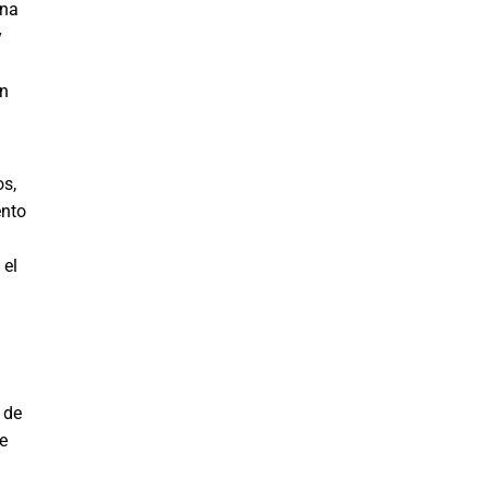
una
y
on
os,
ento
 el
 de
e