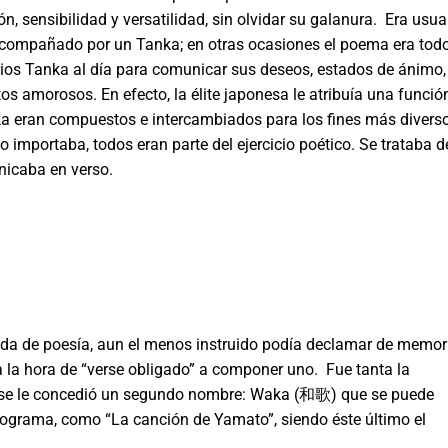
, sensibilidad y versatilidad, sin olvidar su galanura. Era usua
a acompañado por un Tanka; en otras ocasiones el poema era todo
s Tanka al día para comunicar sus deseos, estados de ánimo,
os amorosos. En efecto, la élite japonesa le atribuía una funció
ka eran compuestos e intercambiados para los fines más divers
mportaba, todos eran parte del ejercicio poético. Se trataba d
nicaba en verso.
ada de poesía, aun el menos instruido podía declamar de memor
 la hora de “verse obligado” a componer uno. Fue tanta la
po se le concedió un segundo nombre: Waka (和歌) que se puede
ideograma, como “La canción de Yamato”, siendo éste último el