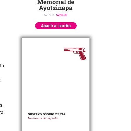
Memorial de
Ayotzinapa
$
299.00
$
250.00
Añadir al carrito
ta
s
s,
ra