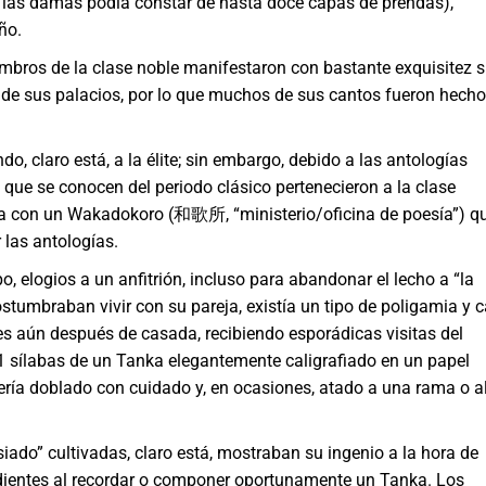
de las damas podía constar de hasta doce capas de prendas),
ño.
embros de la clase noble manifestaron con bastante exquisitez 
 de sus palacios, por lo que muchos de sus cantos fueron hech
do, claro está, a la élite; sin embargo, debido a las antologías
 que se conocen del periodo clásico pertenecieron a la clase
aba con un Wakadokoro (和歌所, “ministerio/oficina de poesía”) q
 las antologías.
, elogios a un anfitrión, incluso para abandonar el lecho a “la
tumbraban vivir con su pareja, existía un tipo de poligamia y 
es aún después de casada, recibiendo esporádicas visitas del
31 sílabas de un Tanka elegantemente caligrafiado en un papel
ería doblado con cuidado y, en ocasiones, atado a una rama o a
ado” cultivadas, claro está, mostraban su ingenio a la hora de
endientes al recordar o componer oportunamente un Tanka. Los