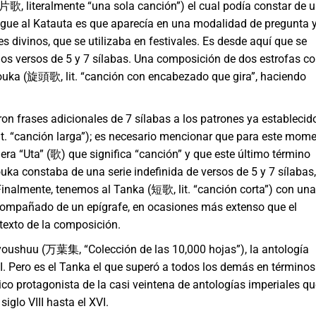
片歌, literalmente “una sola canción”) el cual podía constar de 
tingue al Katauta es que aparecía en una modalidad de pregunta 
 divinos, que se utilizaba en festivales. Es desde aquí que se
 los versos de 5 y 7 sílabas. Una composición de dos estrofas c
ouka (旋頭歌, lit. “canción con encabezado que gira”, haciendo
n frases adicionales de 7 sílabas a los patrones ya establecid
. “canción larga”); es necesario mencionar que para este mom
era “Uta” (歌) que significa “canción” y que este último término
a constaba de una serie indefinida de versos de 5 y 7 sílabas,
. Finalmente, tenemos al Tanka (短歌, lit. “canción corta”) con una
 acompañado de un epígrafe, en ocasiones más extenso que el
texto de la composición.
oushuu (万葉集, “Colección de las 10,000 hojas”), la antología
I. Pero es el Tanka el que superó a todos los demás en términos
ico protagonista de la casi veintena de antologías imperiales qu
glo VIII hasta el XVI.