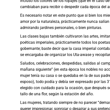
incluso los colores de los ropajes (que en el caso 
cambiaban para recibir o despedir cada época del a
Es necesario notar en este punto que si bien los mi
amor por la naturaleza, prácticamente nunca salían
admirando jardines personales, o bien pinturas.
Las clases bajas también cultivaron las artes, imitan
poéticas imperiales, prácticamente todos los poetas
gobernante; baste decir que la casa imperial cont
se encargaba de organizar los Uta-awase y recopilar
Saludos, celebraciones, despedidas, salidas al campo
mañana siguiente” (en esta época los nobles no acos
mujer tenía su casa o se quedaba en la de sus padr
esposo), todo podía y debía ser expresado por las 
elegido con cuidado para la ocasión, que después s
tallo de una flor, según la estación del año.
Las mujeres, tratando siempre de no parecer “demasi
querer impresionar, sonrojar o desairar a sus pret