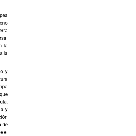
mpea
leno
erra
rsal
n la
s la
go y
cura
ompa
 que
ula,
la y
ción
a de
e el