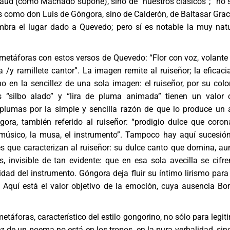
baud (como Machado supone), sino de “nuestros clásicos”; “no 
 como don Luis de Góngora, sino de Calderón, de Baltasar Grac
mbra el lugar dado a Quevedo; pero sí es notable la muy natu
 metáforas con estos versos de Quevedo: “Flor con voz, volante f
 /y ramillete cantor”. La imagen remite al ruiseñor; la eficacia
o en la sencillez de una sola imagen: el ruiseñor, por su colo
s “silbo alado” y “lira de pluma animada” tienen un valor 
e plumas por la simple y sencilla razón de que lo produce un 
a, también referido al ruiseñor: “prodigio dulce que coron
músico, la musa, el instrumento”. Tampoco hay aquí sucesió
s que caracterizan al ruiseñor: su dulce canto que domina, aun
, invisible de tan evidente: que en esa sola avecilla se cifre
lidad del instrumento. Góngora deja fluir su íntimo lirismo para
Aquí está el valor objetivo de la emoción, cuya ausencia Bo
táforas, característico del estilo gongorino, no sólo para legit
dez de un poema no está en los tropos, en la pura verbalidad, sin