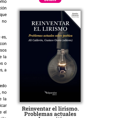
como
ción
 que
e no
 es,
 con
rsos
e la
os o
s, a
redo
, no
e la
icar
Reinventar el lirismo.
e el
Problemas actuales