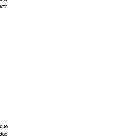
ista
 que
idad