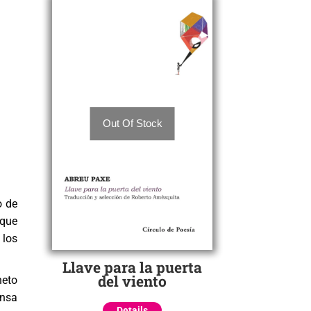
Out Of Stock
o de
rque
 los
Llave para la puerta
del viento
neto
ensa
Details