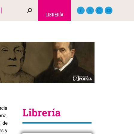
LIBRERÍA
ncia
Librería
ana,
d de
es y