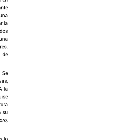
ante
“una
r la
 dos
 una
res.
d de
. Se
yas,
A la
uise
tura
á su
oro,
s lo