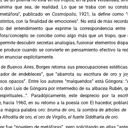
mínima que sea, de realidad. Lo que se traba con su const
 metáfora”, publicado en
Cosmópolis
, 1921, la define como 
stintos, con la finalidad de emociones”. No está de más recorda
cto del entendimiento que exprime la correspondencia entre
áfora/concepto se concibe como algo más que un tropo, que
permite descubrir secretas analogías, fusionar elementos dispa
se produce cuando se convierte en pensamiento efectivo la re
in enunciar explícitamente.
 de Buenos Aires
, Borges retoma sus preocupaciones estéticas
ador de endebleces”, que “abarrota su escritura de oro y jo
sos opacos”. Entre los autores “malqueridos” está Góngora: “
egó don Luis de Góngora por intermedio de su albacea Rubén, q
pirituales…”. Paradójicamente, este desprecio por la escri
, hacia 1960, en su retorno a la poesía con El hacedor, poblar
 la mágica palabra
oro
:
bruma de oro, la sombra de árboles de 
a Afrodita de oro, el oro de Virgilio, el fuerte Siddharta de oro
.
 fue “novelero de metáforas”, pero solicitando en ellas “ante