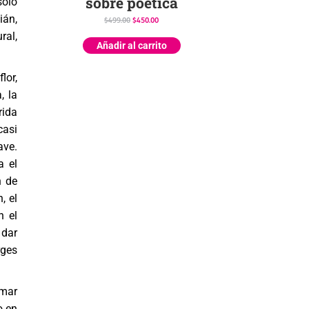
sobre poética
sólo
ián,
$
499.00
$
450.00
ral,
Añadir al carrito
lor,
, la
rida
casi
ave.
a el
n de
, el
n el
 dar
rges
imar
o en