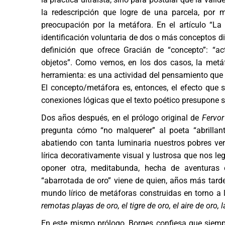
la redescripción que logre de una parcela, por 
preocupación por la metáfora. En el artículo “La
identificación voluntaria de dos o más conceptos di
definición que ofrece Gracián de “concepto”: “a
objetos”. Como vemos, en los dos casos, la met
herramienta: es una actividad del pensamiento que 
El concepto/metáfora es, entonces, el efecto que 
conexiones lógicas que el texto poético presupone s
Dos años después, en el prólogo original de
Fervor
pregunta cómo “no malquerer” al poeta “abrillant
abatiendo con tanta luminaria nuestros pobres ver
lírica decorativamente visual y lustrosa que nos l
oponer otra, meditabunda, hecha de aventuras es
“abarrotada de oro” viene de quien, años más tarde
mundo lírico de metáforas construidas en torno a
remotas playas de oro, el tigre de oro, el aire de oro, l
En este mismo prólogo, Borges confiesa que siempre