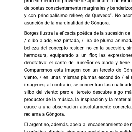
procedimiento no proviene de Apollinaire o de Rim
de poetas conscientemente marginales y banderizos
y con principalísimo relieve, de Quevedo”. No aso
asunción de la marginalidad de Góngora.
Borges ilustra la eficacia poética de la sucesión de
/ silbo alado, voz pintada, / lira de pluma animada
belleza del concepto residen no en la sucesión, sin
hermosura, equiparado a un flor; las expresione
denotativo: el canto del ruiseñor es alado y tien
Comparemos esta imagen con un terceto de Góngor
viento, / en unas mismas plumas escondido / el 
imágenes, al contrario, se concentran las cualidade
silbo del viento; pero el terceto descubre algo más
productor de la música, la inspiración y la materia
cauce a una observación absolutamente concreta. 
reclama a Góngora.
El argentino, además, apela al encadenamiento de me
la práctica ultraísta, sino para postular que la vali