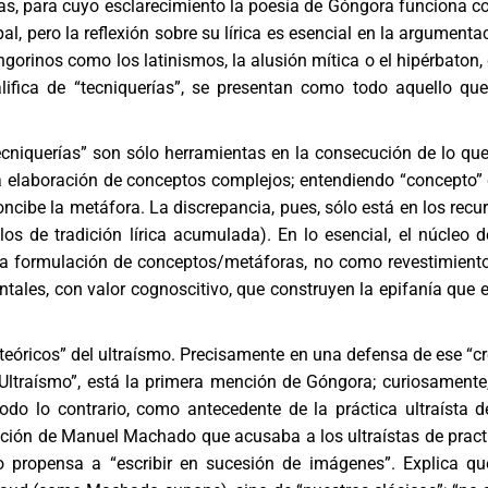
icas, para cuyo esclarecimiento la poesía de Góngora funciona 
al, pero la reflexión sobre su lírica es esencial en la argumenta
orinos como los latinismos, la alusión mítica o el hipérbaton,
fica de “tecniquerías”, se presentan como todo aquello qu
cniquerías” son sólo herramientas en la consecución de lo que
 la elaboración de conceptos complejos; entendiendo “concepto”
cibe la metáfora. La discrepancia, pues, sólo está en los recu
os de tradición lírica acumulada). En lo esencial, el núcleo d
: la formulación de conceptos/metáforas, no como revestimient
les, con valor cognoscitivo, que construyen la epifanía que e
teóricos” del ultraísmo. Precisamente en una defensa de ese “c
Ultraísmo”, está la primera mención de Góngora; curiosamente
do lo contrario, como antecedente de la práctica ultraísta d
ción de Manuel Machado que acusaba a los ultraístas de pract
o propensa a “escribir en sucesión de imágenes”. Explica qu