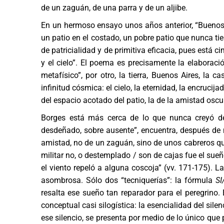
de un zaguán, de una parra y de un aljibe.
En un hermoso ensayo unos años anterior, “Buenos 
un patio en el costado, un pobre patio que nunca tien
de patricialidad y de primitiva eficacia, pues está 
y el cielo”. El poema es precisamente la elaboración
metafísico”, por otro, la tierra, Buenos Aires, la c
infinitud cósmica: el cielo, la eternidad, la encrucija
del espacio acotado del patio, la de la amistad oscura
Borges está más cerca de lo que nunca creyó d
desdeñado, sobre ausente”, encuentra, después de 
amistad, no de un zaguán, sino de unos cabreros qu
militar no, o destemplado / son de cajas fue el sueñ
el viento repeló a alguna coscoja” (vv. 171-175). L
asombrosa. Sólo dos “tecniquerías”: la fórmula
SI
resalta ese sueño tan reparador para el peregrino
conceptual casi silogística: la esencialidad del sil
ese silencio, se presenta por medio de lo único que 