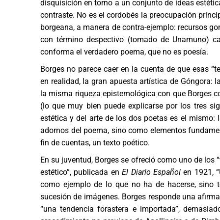
disquisición en torno a un conjunto de ideas estét
contraste. No es el cordobés la preocupación princip
borgeana, a manera de contra-ejemplo: recursos gong
con término despectivo (tomado de Unamuno) cali
conforma el verdadero poema, que no es poesía.
Borges no parece caer en la cuenta de que esas “te
en realidad, la gran apuesta artística de Góngora:
la misma riqueza epistemológica con que Borges con
(lo que muy bien puede explicarse por los tres sigl
estética y del arte de los dos poetas es el mismo
adornos del poema, sino como elementos fundamenta
fin de cuentas, un texto poético.
En su juventud, Borges se ofreció como uno de los “
estético”, publicada en
El Diario Español
en 1921, “
como ejemplo de lo que no ha de hacerse, sino to
sucesión de imágenes. Borges responde una afirma
“una tendencia forastera e importada”, demasiad