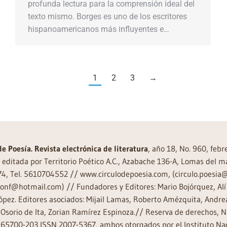
profunda lectura para la comprensión ideal del
texto mismo. Borges es uno de los escritores
hispanoamericanos más influyentes e…
1
2
3
→
de Poesía. Revista electrónica de literatura
, año 18, No. 960, feb
editada por Territorio Poético A.C., Azabache 136-A, Lomas del m
74, Tel. 5610704552 // www.circulodepoesia.com, (circulo.poesi
ronf@hotmail.com) // Fundadores y Editores: Mario Bojórquez, Alí 
ópez. Editores asociados: Mijail Lamas, Roberto Amézquita, And
Osorio de Ita, Zorian Ramírez Espinoza.// Reserva de derechos, 
65700-203 ISSN 2007-5367, ambos otorgados por el Instituto Nac