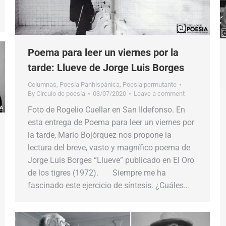
Poema para leer un viernes por la
tarde: Llueve de Jorge Luis Borges
Columnas
,
Poesía Panhispánica
,
Poesía permutante
By
Círculo de poesía
03/07/2020
Leave a comment
Foto de Rogelio Cuellar en San Ildefonso. En
esta entrega de Poema para leer un viernes por
la tarde, Mario Bojórquez nos propone la
lectura del breve, vasto y magnífico poema de
Jorge Luis Borges “Llueve” publicado en El Oro
de los tigres (1972). Siempre me ha
fascinado este ejercicio de síntesis. ¿Cuáles…