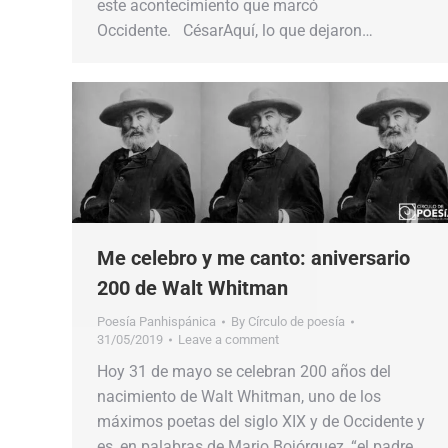
este acontecimiento​​ que marcó
Occidente. CésarAquí, lo que dejaron…
Me celebro y me canto: aniversario
200 de Walt Whitman
Poesía Panhispánica
By
Círculo de poesía
31/05/2019
Leave a comment
Hoy 31 de mayo se celebran 200 años del
nacimiento de Walt Whitman, uno de los
máximos poetas del siglo XIX y de Occidente y
es, en palabras de Mario Bojórquez, “el padre