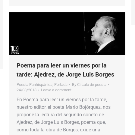
Poema para leer un viernes por la
tarde: Ajedrez, de Jorge Luis Borges
Poesía Panhispánica
,
Portada
By
Círculo de poesía
24/08/2018
Leave a comment
En Poema para leer un viernes por la tarde,
nuestro editor, el poeta Mario Bojórquez, nos
propone la lectura del segundo soneto de
Ajedrez, de Jorge Luis Borges, poema que,
como toda la obra de Borges, exige una