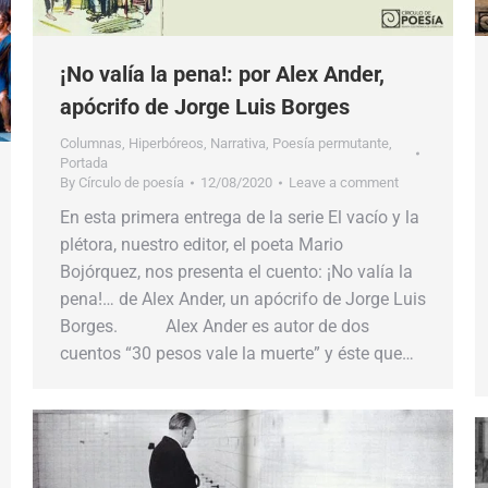
¡No valía la pena!: por Alex Ander,
apócrifo de Jorge Luis Borges
Columnas
,
Hiperbóreos
,
Narrativa
,
Poesía permutante
,
Portada
By
Círculo de poesía
12/08/2020
Leave a comment
En esta primera entrega de la serie El vacío y la
plétora, nuestro editor, el poeta Mario
Bojórquez, nos presenta el cuento: ¡No valía la
pena!… de Alex Ander, un apócrifo de Jorge Luis
Borges. Alex Ander es autor de dos
cuentos “30 pesos vale la muerte” y éste que…