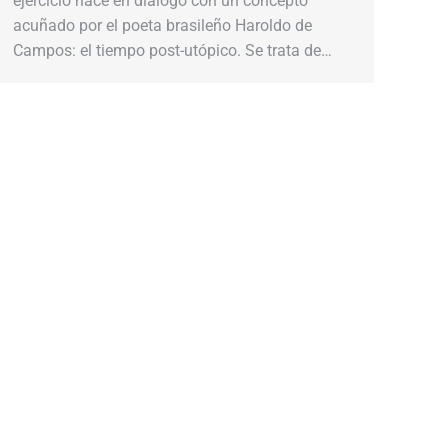
ejercicio nace en diálogo con un concepto
acuñado por el poeta brasileño Haroldo de
Campos: el tiempo post-utópico. Se trata de…