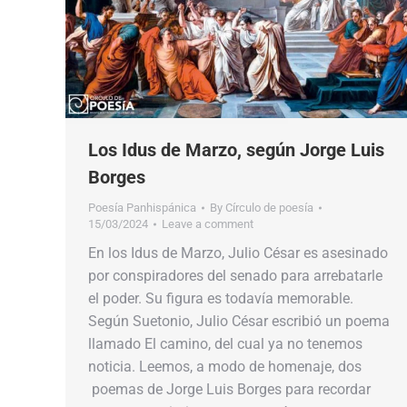
Los Idus de Marzo, según Jorge Luis
Borges
Poesía Panhispánica
By
Círculo de poesía
15/03/2024
Leave a comment
En los Idus de Marzo, Julio César es asesinado
por conspiradores del senado para arrebatarle
el poder. Su figura es todavía memorable.
Según Suetonio, Julio César escribió un poema
llamado​​ El camino, del cual ya no tenemos
noticia. Leemos, a modo de homenaje,​​ dos​​
poemas de Jorge Luis Borges para recordar