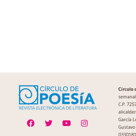
Círculo 
semanal 
C.P. 725
alicalde
García L
Gustavo 
0330181