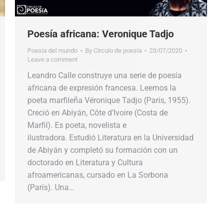
Poesía africana: Veronique Tadjo
Poesía del mundo
By
Círculo de poesía
23/07/2020
Leave a comment
Leandro Calle construye una serie de poesía
africana de expresión francesa. Leemos la
poeta marfileña Véronique Tadjo (París, 1955).
Creció en Abiyán, Côte d’Ivoire (Costa de
Marfil). Es poeta, novelista e
ilustradora. Estudió Literatura en la Universidad
de Abiyán y completó su formación con un
doctorado en Literatura y Cultura
afroamericanas, cursado en La Sorbona
(París). Una…