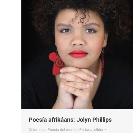
Poesía afrikáans: Jolyn Phillips
Columnas
,
Poesía del mundo
,
Portada
,
slider