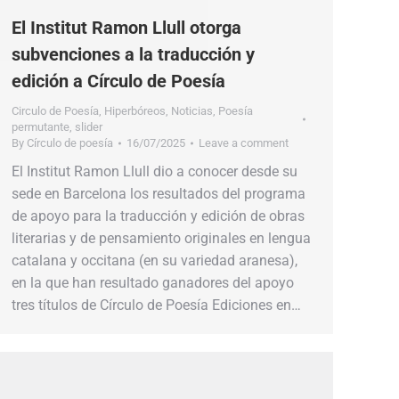
El Institut Ramon Llull otorga
subvenciones a la traducción y
edición a Círculo de Poesía
Circulo de Poesía
,
Hiperbóreos
,
Noticias
,
Poesía
permutante
,
slider
By
Círculo de poesía
16/07/2025
Leave a comment
El Institut Ramon Llull dio a conocer desde su
sede en Barcelona los resultados del programa
de apoyo para la traducción y edición de obras
literarias y de pensamiento originales en lengua
catalana y occitana (en su variedad aranesa),
en la que han resultado ganadores del apoyo
tres títulos de Círculo de Poesía Ediciones en…