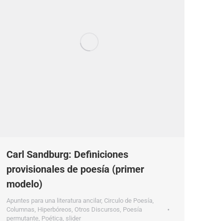
Carl Sandburg: Definiciones
provisionales de poesía (primer
modelo)
Apuntes para una literatura ancilar
,
Circulo de Poesía
,
Columnas
,
Hiperbóreos
,
Otros Discursos
,
Poesía
permutante
,
Poética
,
slider