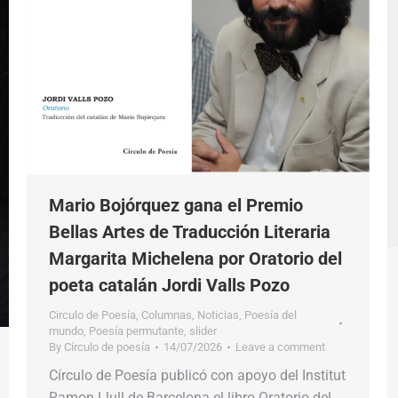
Mario Bojórquez gana el Premio
Bellas Artes de Traducción Literaria
Margarita Michelena por Oratorio del
poeta catalán Jordi Valls Pozo
Circulo de Poesía
,
Columnas
,
Noticias
,
Poesía del
mundo
,
Poesía permutante
,
slider
By
Círculo de poesía
14/07/2026
Leave a comment
Círculo de Poesía publicó con apoyo del Institut
Ramon Llull de Barcelona el libro Oratorio del