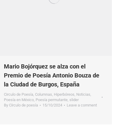
Mario Bojórquez se alza con el
Premio de Poesía Antonio Bouza de
la Ciudad de Burgos, España
Circulo de Poesía
,
Columnas
,
Hiperbóreos
,
Noticias
,
Poesía en México
,
Poesía permutante
,
slider
By
Círculo de poesía
15/10/2024
Leave a comment