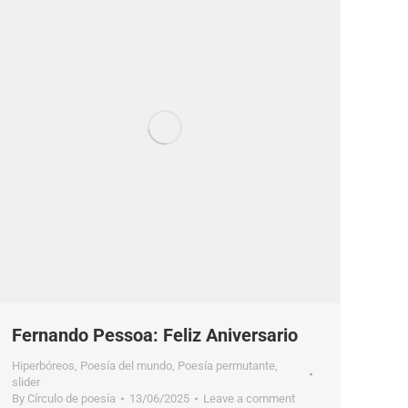
Fernando Pessoa: Feliz Aniversario
Hiperbóreos
,
Poesía del mundo
,
Poesía permutante
,
slider
By
Círculo de poesía
13/06/2025
Leave a comment