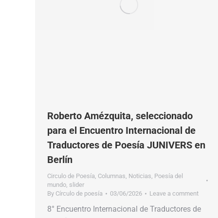
Roberto Amézquita, seleccionado
para el Encuentro Internacional de
Traductores de Poesía JUNIVERS en
Berlín
Circulo de Poesía
,
Columnas
,
Noticias
,
Poesía del
mundo
,
slider
By
Círculo de poesía
03/06/2026
Leave a comment
8° Encuentro Internacional de Traductores de