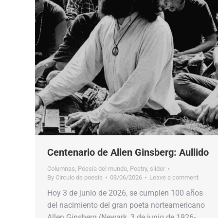
Centenario de Allen Ginsberg: Aullido
Columnas
,
Poesía del mundo
,
Poetry
,
slider
By
Círculo de poesía
03/06/2026
Leave a comment
Hoy 3 de junio de 2026, se cumplen 100 años
del nacimiento del gran poeta norteamericano
Allen Ginsberg (Newark, 3 de junio de 1926-