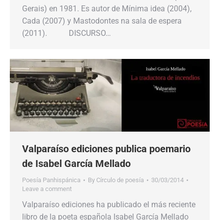
Gerais) en 1981. Es autor de Mínima idea (2004),
Cada (2007) y Mastodontes na sala de espera
(2011). DISCURSO…
Valparaíso ediciones publica poemario
de Isabel García Mellado
Poesía Panhispánica
By
Círculo de poesía
30/03/2014
Leave a comment
Valparaíso ediciones ha publicado el más reciente
libro de la poeta española Isabel García Mellado