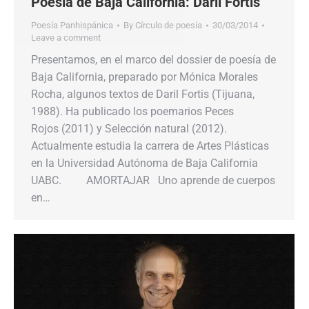
Poesía de Baja California: Daril Fortis
Poesía Panhispánica
By
Círculo de poesía
30/03/2014
Leave a comment
Presentamos, en el marco del dossier de poesía de
Baja California, preparado por Mónica Morales
Rocha, algunos textos de Daril Fortis (Tijuana,
1988). Ha publicado los poemarios Peces
Rojos (2011) y Selección natural (2012).
Actualmente estudia la carrera de Artes Plásticas
en la Universidad Autónoma de Baja California
UABC. AMORTAJAR Uno aprende de cuerpos
en…