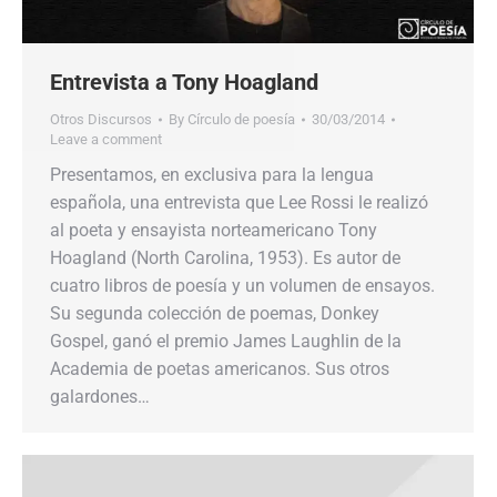
Entrevista a Tony Hoagland
Otros Discursos
By
Círculo de poesía
30/03/2014
Leave a comment
Presentamos, en exclusiva para la lengua
española, una entrevista que Lee Rossi le realizó
al poeta y ensayista norteamericano Tony
Hoagland (North Carolina, 1953). Es autor de
cuatro libros de poesía y un volumen de ensayos.
Su segunda colección de poemas, Donkey
Gospel, ganó el premio James Laughlin de la
Academia de poetas americanos. Sus otros
galardones…