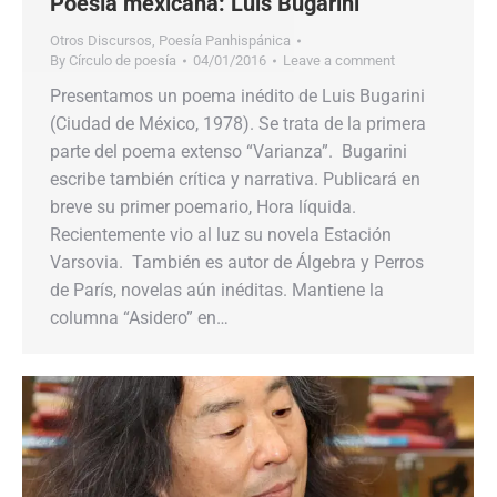
Poesía mexicana: Luis Bugarini
Otros Discursos
,
Poesía Panhispánica
By
Círculo de poesía
04/01/2016
Leave a comment
Presentamos un poema inédito de Luis Bugarini
(Ciudad de México, 1978). Se trata de la primera
parte del poema extenso “Varianza”. Bugarini
escribe también crítica y narrativa. Publicará en
breve su primer poemario, Hora líquida.
Recientemente vio al luz su novela Estación
Varsovia. También es autor de Álgebra y Perros
de París, novelas aún inéditas. Mantiene la
columna “Asidero” en…