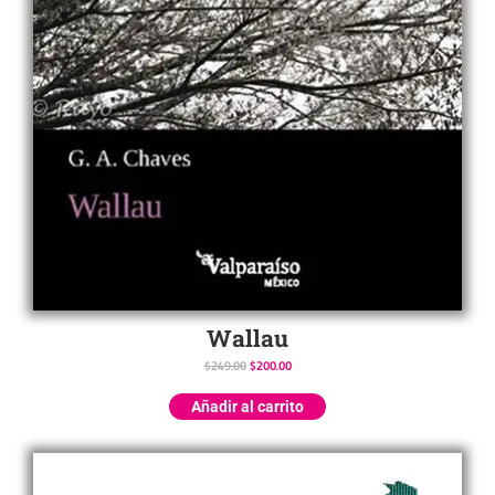
Wallau
$
249.00
$
200.00
Añadir al carrito