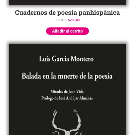
Cuadernos de poesía panhispánica
$
299.00
$
250.00
Añadir al carrito