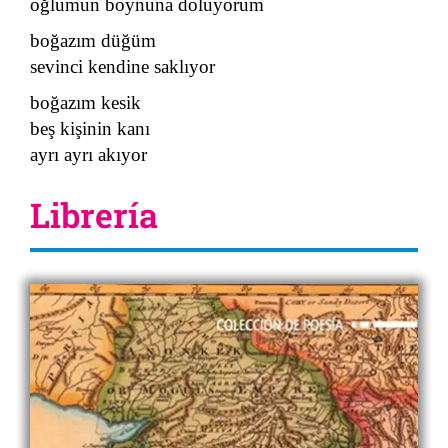
oğlumun boynuna doluyorum
boğazım düğüm
sevinci kendine saklıyor
boğazım kesik
beş kişinin kanı
ayrı ayrı akıyor
Librería