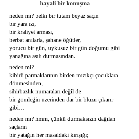
hayali bir konuşma
neden mi? belki bir tutam beyaz saçın
bir yara izi,
bir kraliyet arması,
berbat anılarla, şahane öğütler,
yorucu bir gün, uykusuz bir gün doğumu gibi
yanağına asılı durmasından.
neden mi?
kibirli parmaklarının birden mızıkçı çocuklara
dönmesinden,
sihirbazlık numaraları değil de
bir gömleğin üzerinden dar bir bluzu çıkarır
gibi…
neden mi? hmm, çünkü durmaksızın dağılan
saçların
bir yatağın her masaldaki kırışığı;