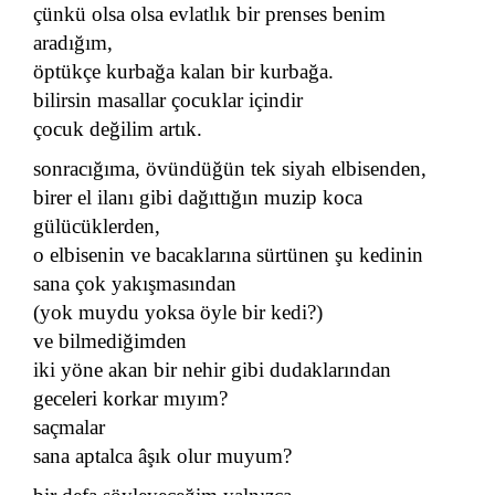
çünkü olsa olsa evlatlık bir prenses benim
aradığım,
öptükçe kurbağa kalan bir kurbağa.
bilirsin masallar çocuklar içindir
çocuk değilim artık.
sonracığıma, övündüğün tek siyah elbisenden,
birer el ilanı gibi dağıttığın muzip koca
gülücüklerden,
o elbisenin ve bacaklarına sürtünen şu kedinin
sana çok yakışmasından
(yok muydu yoksa öyle bir kedi?)
ve bilmediğimden
iki yöne akan bir nehir gibi dudaklarından
geceleri korkar mıyım?
saçmalar
sana aptalca âşık olur muyum?