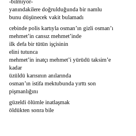
-bilmiyor-
yanındakilere doğrulduğunda bir namlu
bunu düşünecek vakit bulamadı
cebinde polis kartıyla osman’ın gizli osman’ı
mehmet’in cansız mehmet’inde
ilk defa bir tütün işçisinin
elini tutunca
mehmet’in inatçı mehmet’i yürüdü taksim’e
kadar
üzüldü karısının anılarında
osman’ın istifa mektubunda yırttı son
pişmanlığını
güzeldi ölümle inatlaşmak
öldükten sonra bile