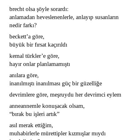
brecht olsa şöyle sorardı:
anlamadan heveslenenlerle, anlayıp susanların
nedir farkı?
beckett’a göre,
büyük bir fırsat kaçırıldı
kemal türkler’e göre,
hayır onlar planlamamıştı
anılara göre,
inanılmıştı inanılması güç bir güzelliğe
devrimlere göre, meşruydu her devrimci eylem
anneannemle konuşacak olsam,
“bırak bu işleri artık”
asıl merak ettiğim,
muhabirlerle mürettipler kızmışlar mıydı