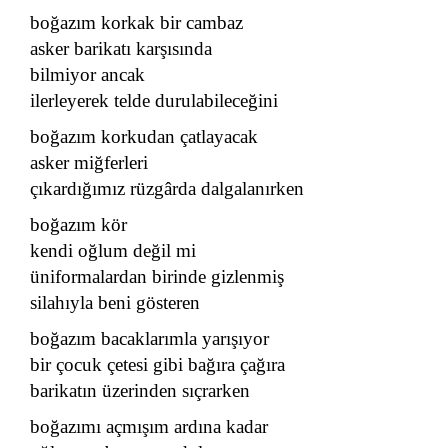
boğazım korkak bir cambaz
asker barikatı karşısında
bilmiyor ancak
ilerleyerek telde durulabileceğini
boğazım korkudan çatlayacak
asker miğferleri
çıkardığımız rüzgârda dalgalanırken
boğazım kör
kendi oğlum değil mi
üniformalardan birinde gizlenmiş
silahıyla beni gösteren
boğazım bacaklarımla yarışıyor
bir çocuk çetesi gibi bağıra çağıra
barikatın üzerinden sıçrarken
boğazımı açmışım ardına kadar