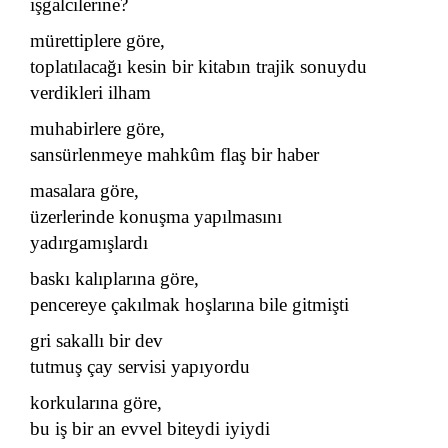
işgalcilerine?
mürettiplere göre,
toplatılacağı kesin bir kitabın trajik sonuydu
verdikleri ilham
muhabirlere göre,
sansürlenmeye mahkûm flaş bir haber
masalara göre,
üzerlerinde konuşma yapılmasını
yadırgamışlardı
baskı kalıplarına göre,
pencereye çakılmak hoşlarına bile gitmişti
gri sakallı bir dev
tutmuş çay servisi yapıyordu
korkularına göre,
bu iş bir an evvel biteydi iyiydi