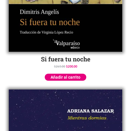
Si fuera tu noche
$
249.00
$
200.00
Añadir al carrito