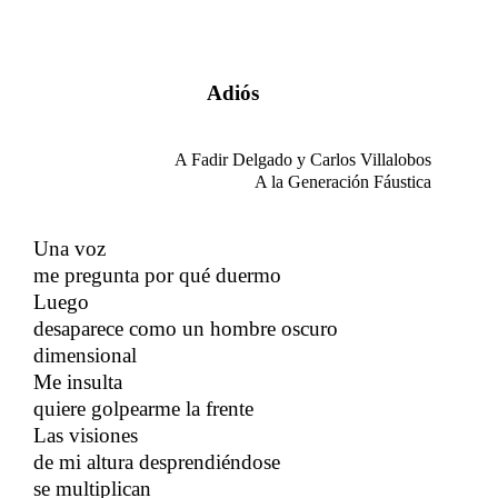
Adiós
A Fadir Delgado y Carlos Villalobos
A la Generaci
ó
n F
á
ustica
Una voz
me pregunta por qué duermo
Luego
​​
desaparece como un hombre oscuro
dimensional
​​
Me insulta
quiere golpearme la frente
Las visiones
​​
de mi altura desprendiéndose
se multiplican