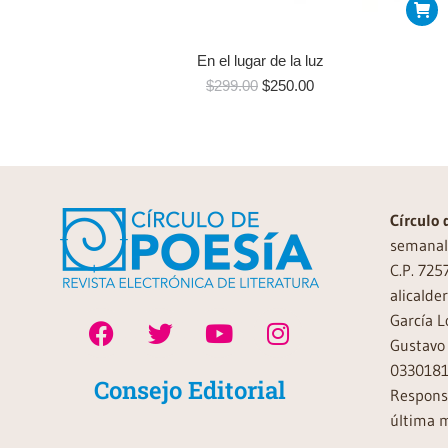
En el lugar de la luz
$
299.00
$
250.00
Círculo 
semanal 
C.P. 725
alicalde
García L
Gustavo 
0330181
Consejo Editorial
Responsa
última m