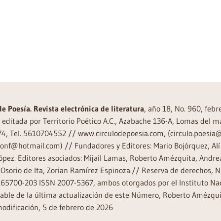
de Poesía. Revista electrónica de literatura
, año 18, No. 960, feb
editada por Territorio Poético A.C., Azabache 136-A, Lomas del m
74, Tel. 5610704552 // www.circulodepoesia.com, (circulo.poesi
ronf@hotmail.com) // Fundadores y Editores: Mario Bojórquez, Alí 
ópez. Editores asociados: Mijail Lamas, Roberto Amézquita, And
Osorio de Ita, Zorian Ramírez Espinoza.// Reserva de derechos, 
65700-203 ISSN 2007-5367, ambos otorgados por el Instituto Nac
ble de la última actualización de este Número, Roberto Amézquit
odificación, 5 de febrero de 2026