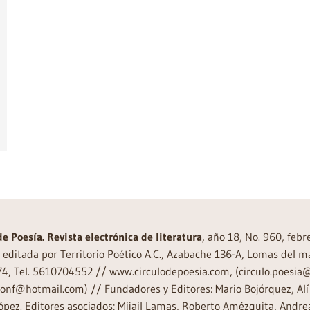
de Poesía. Revista electrónica de literatura
, año 18, No. 960, feb
editada por Territorio Poético A.C., Azabache 136-A, Lomas del m
74, Tel. 5610704552 // www.circulodepoesia.com, (circulo.poesi
ronf@hotmail.com) // Fundadores y Editores: Mario Bojórquez, Alí 
ópez. Editores asociados: Mijail Lamas, Roberto Amézquita, And