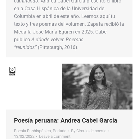
caminando
. Andrea Cabel García presento el libro
en a Casa Hispánica de la Universidad de
Columbia en abril de este año. Leemos aquí tu
texto y tres poemas del volumen. Zapata recibió la
Medalla José María Eguren en 2025. Cabel
publico
A dónde volver. Poemas
“reunidos”
(Pittsburgh, 2016).
Poesía peruana: Andrea Cabel García
Poesía Panhispánica
,
Portada
By
Círculo de poesía
13/02/2022
Leave a comment