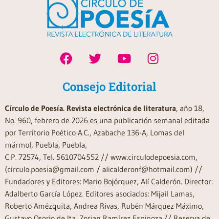
Consejo Editorial
Círculo de Poesía. Revista electrónica de literatura
, año 18,
No. 960, febrero de 2026 es una publicación semanal editada
por Territorio Poético A.C., Azabache 136-A, Lomas del
mármol, Puebla, Puebla,
C.P. 72574, Tel. 5610704552 // www.circulodepoesia.com,
(circulo.poesia@gmail.com / alicalderonf@hotmail.com) //
Fundadores y Editores: Mario Bojórquez, Alí Calderón. Director:
Adalberto García López. Editores asociados: Mijail Lamas,
Roberto Amézquita, Andrea Rivas, Rubén Márquez Máximo,
Gustavo Osorio de Ita, Zorian Ramírez Espinoza.// Reserva de