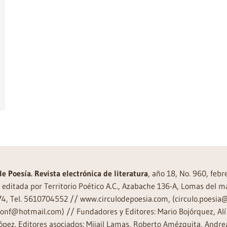
de Poesía. Revista electrónica de literatura
, año 18, No. 960, feb
editada por Territorio Poético A.C., Azabache 136-A, Lomas del m
74, Tel. 5610704552 // www.circulodepoesia.com, (circulo.poesi
ronf@hotmail.com) // Fundadores y Editores: Mario Bojórquez, Alí 
ópez. Editores asociados: Mijail Lamas, Roberto Amézquita, And