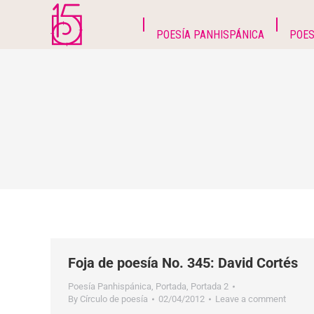
POESÍA PANHISPÁNICA
POES
Foja de poesía No. 345: David Cortés
Poesía Panhispánica
,
Portada
,
Portada 2
By
Círculo de poesía
02/04/2012
Leave a comment