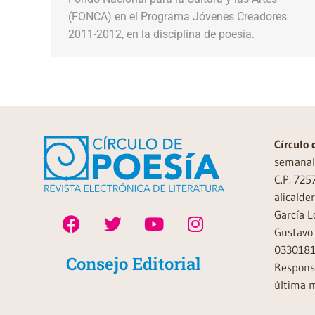
(FONCA) en el Programa Jóvenes Creadores
2011-2012, en la disciplina de poesía.
Círculo 
semanal 
C.P. 725
alicalde
García L
Gustavo 
0330181
Consejo Editorial
Responsa
última m