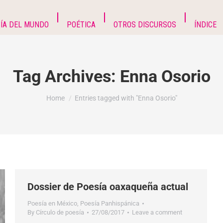
ÍA DEL MUNDO
POÉTICA
OTROS DISCURSOS
ÍNDICE
Tag Archives:
Enna Osorio
You are here:
Home
Entries tagged with "Enna Osorio"
Dossier de Poesía oaxaqueña actual
Poesía en México
,
Poesía Panhispánica
By
Círculo de poesía
27/08/2017
Leave a comment