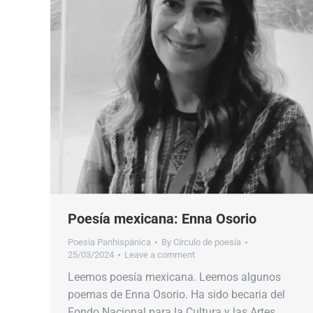
Poesía mexicana: Enna Osorio
Poesía Panhispánica
By
Círculo de poesía
25/03/2024
Leave a comment
Leemos poesía mexicana. Leemos algunos
poemas de Enna Osorio. Ha sido becaria del
Fondo Nacional para la Cultura y las Artes