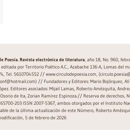
de Poesía. Revista electrónica de literatura
, año 18, No. 960, feb
editada por Territorio Poético A.C., Azabache 136-A, Lomas del m
74, Tel. 5610704552 // www.circulodepoesia.com, (circulo.poesi
ronf@hotmail.com) // Fundadores y Editores: Mario Bojórquez, Alí 
ópez. Editores asociados: Mijail Lamas, Roberto Amézquita, And
Osorio de Ita, Zorian Ramírez Espinoza.// Reserva de derechos, 
65700-203 ISSN 2007-5367, ambos otorgados por el Instituto Nac
ble de la última actualización de este Número, Roberto Amézquit
odificación, 5 de febrero de 2026