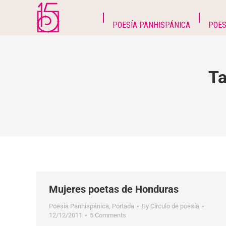
POESÍA PANHISPÁNICA
POES
Ta
Mujeres poetas de Honduras
Poesía Panhispánica
,
Portada
By
Círculo de poesía
12/12/2011
5 Comments