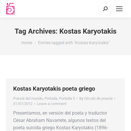
Tag Archives:
Kostas Karyotakis
You are here:
Home
Entries tagged with "Kostas Karyotakis"
Kostas Karyotakis poeta griego
Poesía del mundo
,
Portada
,
Portada 3
By
Círculo de poesía
31/07/2012
Leave a comment
Presentamos, en versión del poeta y traductor
César Abraham Navarrete, algunos textos del
poeta suicida griego Kostas Karyotakis (1896-