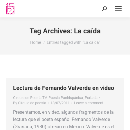
Tag Archives:
La caída
You are here:
Home
Entries tagged with "La caída"
Lectura de Fernando Valverde en video
Círculo de Poesía TV
,
Poesía Panhispánica
,
Portada
By
Círculo de poesía
18/07/2011
Leave a comment
Presentamos, en video, algunos fragmentos de la
lectura que el poeta español Fernando Valverde
(Granada, 1980) ofreció en México. Valverde es el