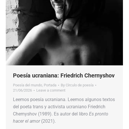
Poesía ucraniana: Friedrich Chernyshov
Poesía del mundo
,
Portada
By
Círculo de poesía
21/06/2026
Leave a comment
Leemos poesía ucraniana. Leemos algunos textos
del poeta trans y activista ucraniano Friedrich
Chernyshov (1989). Es autor del libro
Es pronto
hacer el amor
(2021).