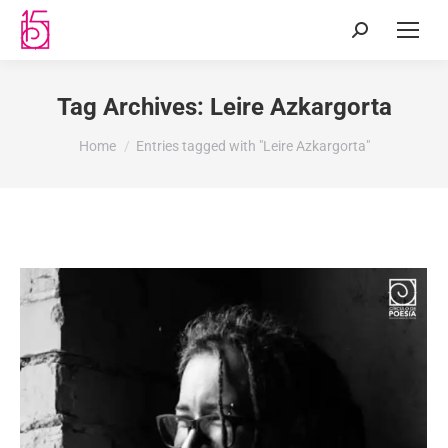
Tag Archives:
Leire Azkargorta
You are here:
Home
Entries tagged with "Leire Azkargorta"